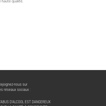
 haute qualité.
ejoignez-nous sur
es réseaux sociaux :
L'ABUS D'ALCOOL EST DANGEREUX