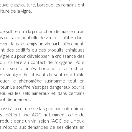
uvelle agriculture. Lorsque les romains ont
lture de la vigne
.
e sulfite dû à la production de masse ou au
s certaine bouteille de vin. Les
sulfites dans
er dans le temps un vin particulièrement.
nt des additifs ou des produits chimiques
 vigne ou pour développer la croissance des
qui s’altère au contact de l’oxygène. Pour
ites sont ajoutés. Lorsque le
vin
est au
en vinaigre. En utilisant du souffre à faible
 bloquer le phénomène susnommé tout en
eur. Le souffre n’est pas dangereux pour la
eau via les sels minéraux et dans certains
uotidiennement.
aussi à la
culture de la vigne
pour obtenir un
st détient une AOC notamment celle de
roduit donc un vin selon l’
AOC de Limoux
.
e
répond aux demandes de ses clients en