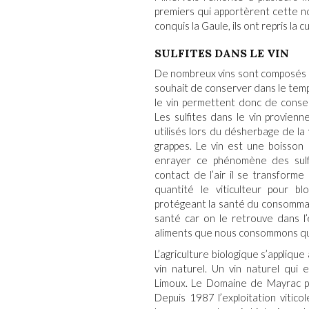
premiers qui apportèrent cette no
conquis la Gaule, ils ont repris la
cu
SULFITES DANS LE VIN
De nombreux
vins
sont composés d
souhait de conserver dans le temp
le vin
permettent donc de conserv
Les
sulfites dans le vin
provienne
utilisés lors du désherbage de la
grappes. Le
vin
est une boisson 
enrayer ce phénomène des sulf
contact de l’air il se transforme 
quantité le viticulteur pour
protégeant la santé du consommat
santé car on le retrouve dans l’
aliments que nous consommons q
L’
agriculture biologique
s’applique 
vin naturel
. Un
vin naturel
qui e
Limoux. Le
Domaine de Mayrac
p
Depuis 1987 l’
exploitation viticol