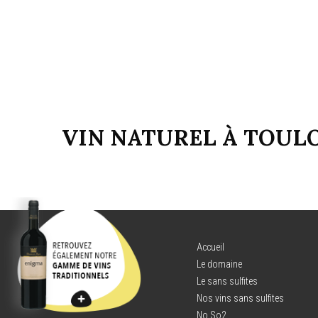
VIN NATUREL À TOUL
Accueil
Le domaine
Le sans sulfites
Nos vins sans sulfites
No So2