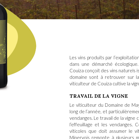
Les
vins
produits par l’
exploitation
dans une démarché écologique
Couiz
a conçoit des
vins naturels
i
domaine sont à retrouver sur la 
viticulteur
de Couiza
cultive la vig
TRAVAIL DE LA VIGNE
Le
viticulteur du Domaine de Ma
long de l’année, et particulière
vendanges. Le
travail de la vigne
c
l’effeuillage et les vendanges. C
viticoles
que doit assumer le vit
Minervois remonte à plusieurs mi