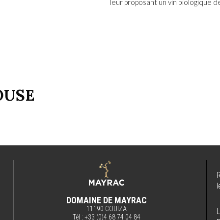
leur proposant un
vin biologique
de
OUSE
R
l
DOMAINE DE MAYRAC
11190 COUIZA
Tél :
+33 (0)4 68 74 04 84